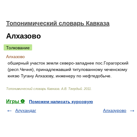
Топонимический словарь Кавказа
Алхазово
Толкование
Алхазово
обширный участок земли северо-западнее пос.Горагорский
(респ.Чечня), принадлежавший титулованному чеченскому
князю Тугану Алхазову, инженеру по нефтедобыче.
Топонимический словарь Кавказа
.
А.В. Твердый
.
2011
.
Игры ⚽
Поможем написать курсовую
Алухандаг
Алхазурово